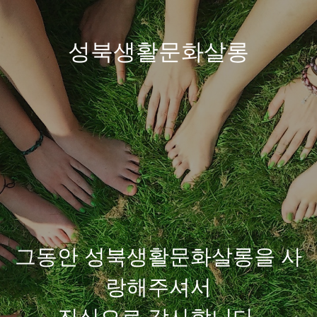
성북생활문화살롱
그동안 성북생활문화살롱을 사
랑해주셔서
진심으로 감사합니다.