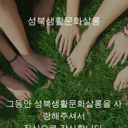
성북생활문화살롱
그동안 성북생활문화살롱을 사
랑해주셔서
진심으로 감사합니다.