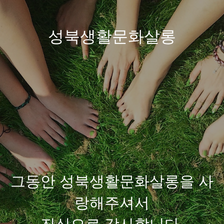
성북생활문화살롱
그동안 성북생활문화살롱을 사
랑해주셔서
진심으로 감사합니다.