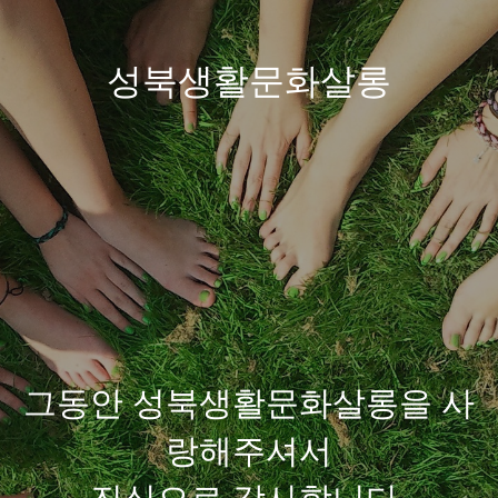
성북생활문화살롱
그동안 성북생활문화살롱을 사
랑해주셔서
진심으로 감사합니다.